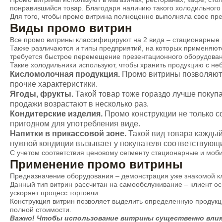
понравившийся товар. Благодаря наличию такого холодильного
Для того, чтобы промо витрина полноценно выполняла свое пре
Виды промо витрин
Все промо витрины классифицируют на 2 вида – стационарные 
Также различаются и типы предприятий, на которых применяютс
требуется быстрое перемещение презентационного оборудова
Такие холодильники используют, чтобы хранить продукцию с неб
Кисломолочная продукция.
Промо витрины позволяют 
прочие характеристики.
Ягоды, фрукты.
Такой товар тоже гораздо лучше покупа
продажи возрастают в несколько раз.
Кондитерские изделия.
Промо конструкции не только с
пригодном для употребления виде.
Напитки в прикассовой зоне.
Такой вид товара каждый
нужной кондиции вызывает у покупателя соответствующи
С учетом соответствия ценовому сегменту стационарные и моби
Применение промо витрины
Предназначение оборудования – демонстрация уже знакомой кл
Данный тип витрин рассчитан на самообслуживание – клиент ос
ускоряет процесс торговли.
Конструкция витрин позволяет выделить определенную продукц
полной стоимости.
Важно! Чтобы использование витрины существенно влиял