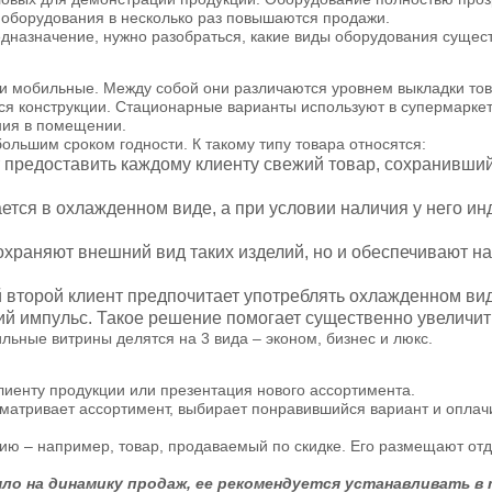
 оборудования в несколько раз повышаются продажи.
дназначение, нужно разобраться, какие виды оборудования существ
и мобильные. Между собой они различаются уровнем выкладки тов
я конструкции. Стационарные варианты используют в супермаркет
ния в помещении.
ольшим сроком годности. К такому типу товара относятся:
предоставить каждому клиенту свежий товар, сохранивший
ется в охлажденном виде, а при условии наличия у него ин
охраняют внешний вид таких изделий, но и обеспечивают 
 второй клиент предпочитает употреблять охлажденном вид
й импульс. Такое решение помогает существенно увеличить
льные витрины делятся на 3 вида – эконом, бизнес и люкс.
иенту продукции или презентация нового ассортимента.
матривает ассортимент, выбирает понравившийся вариант и оплачи
ию – например, товар, продаваемый по скидке. Его размещают отд
о на динамику продаж, ее рекомендуется устанавливать в т