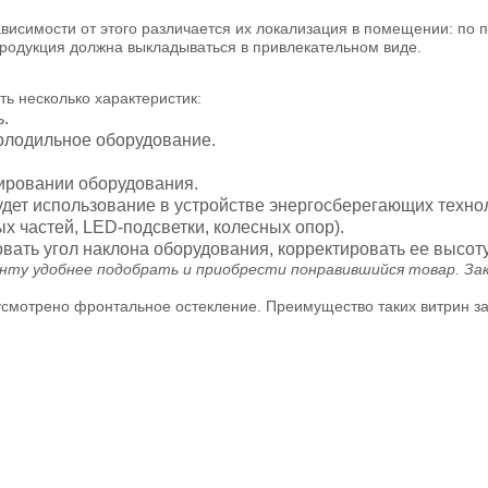
симости от этого различается их локализация в помещении: по пе
продукция должна выкладываться в привлекательном виде.
ь несколько характеристик:
.
холодильное оборудование.
ировании оборудования.
дет использование в устройстве энергосберегающих технол
х частей, LED-подсветки, колесных опор).
ать угол наклона оборудования, корректировать ее высоту
нту удобнее подобрать и приобрести понравившийся товар. За
усмотрено фронтальное остекление. Преимущество таких витрин за