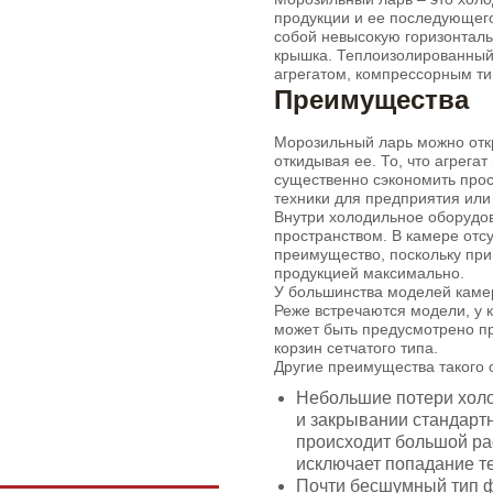
продукции и ее последующего
собой невысокую горизонталь
крышка. Теплоизолированный
агрегатом, компрессорным т
Преимущества
Морозильный ларь можно откр
откидывая ее. То, что агрега
существенно сэкономить прос
техники для предприятия или 
Внутри холодильное оборудов
пространством. В камере отсу
преимущество, поскольку при
продукцией максимально.
У большинства моделей камер
Реже встречаются модели, у 
может быть предусмотрено пр
корзин сетчатого типа.
Другие преимущества такого 
Небольшие потери холо
и закрывании стандарт
происходит большой ра
исключает попадание те
Почти бесшумный тип 