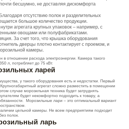
 почти бесшумно, не доставляя дискомфорта
Благодаря отсутствию полок и разделительных
мещается большое количество продукции.
нутри агрегата крупных упаковок – например, с
женными овощами или полуфабрикатами.
ция. За счет того, что крышка оборудования
отнитель дверцы плотно контактирует с проемом, и
морозильной камеры.
 в отношении расхода электроэнергии. Камера такого
50 л, потребляет до 75 кВт.
озильных ларей
ущества, у такого оборудования есть и недостатки. Первый
 Крупногабаритный агрегат сложно разместить в помещении
этом случае морозильная техника будет затруднять
купателям будет некомфортно подходить к товару, а
обязанности. Морозильные лари – это оптимальный вариант
остранством.
наличии цельной камеры. Не всем предприятиям подходит
без полок.
розильный ларь