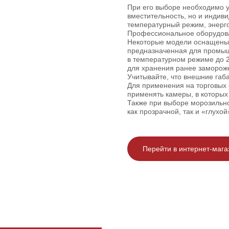
При его выборе необходимо у
вместительность, но и индив
температурный режим, энерг
Профессиональное оборудован
Некоторые модели оснащены 
предназначенная для промыш
в температурном режиме до 2
для хранения ранее заморож
Учитывайте, что внешние габ
Для применения на торговых 
применять камеры, в которых
Также при выборе морозильно
как прозрачной, так и «глухо
Перейти в интернет-мага