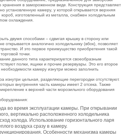
 хранения в замороженном виде. Конструкция представляет
но установленную камеру, у которой открывается верхняя
 короб, изготовленный из металла, снабжен холодильным
ипом охлаждения.
ыть двумя способами – сдвигая крышку в сторону или
т не открывается аналогично холодильнику (вбок), позволяет
транство. И это первое преимущество приобретения такой
торговой точки.
ание данного типа характеризуется своеобразным
тствуют полки, ящики и прочие резервуары. Это его второе
 необходимости камеру изнутри можно заполнить
а изнутри цельная, разделяющие перегородки отсутствуют.
которых внутренняя часть камеры имеет 2 отсека. Также
икрепление к верхней части морозильного оборудования
оборудования:
да во время эксплуатации камеры. При открывании
ного, вертикально расположенного холодильника
сход холода. Использование горизонтального ларя
плого воздуха сразу в камеру.
функционирования. Особенности механизма камеры