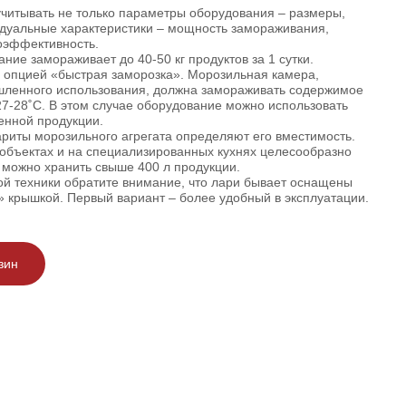
читывать не только параметры оборудования – размеры,
идуальные характеристики – мощность замораживания,
оэффективность.
ие замораживает до 40-50 кг продуктов за 1 сутки.
опцией «быстрая заморозка». Морозильная камера,
ленного использования, должна замораживать содержимое
7-28˚C. В этом случае оборудование можно использовать
енной продукции.
ариты морозильного агрегата определяют его вместимость.
объектах и на специализированных кухнях целесообразно
 можно хранить свыше 400 л продукции.
й техники обратите внимание, что лари бывает оснащены
й» крышкой. Первый вариант – более удобный в эксплуатации.
зин