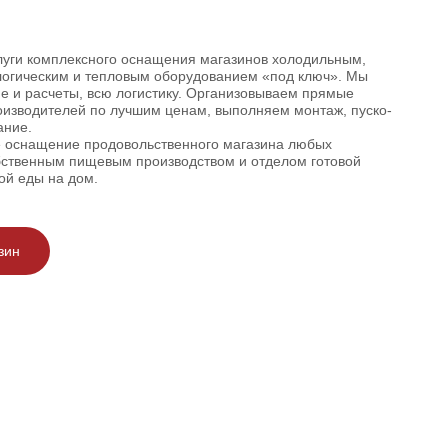
луги комплексного оснащения магазинов холодильным,
логическим и тепловым оборудованием «под ключ». Мы
е и расчеты, всю логистику. Организовываем прямые
оизводителей по лучшим ценам, выполняем монтаж, пуско-
ание.
е оснащение продовольственного магазина любых
обственным пищевым производством и отделом готовой
ой еды на дом.
зин