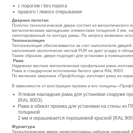
с порогом / без порога
правого / левого открывания
Дверное полотно
Полотно технологической двери состоит из металлического 
металлическими закладными элементами толщиной 2 мм, на 
смонтированный по контуру рамы. По запросу возможно исп
Теплоизоляция
Теплоизоляция обеспечивается за счет наполнителя дверей:
наполнения экологически чистый PUR не дает усадку и обла
Таким образом, двери подходят для установки в помещения
Рама
Надежная жесткая металлическая профильная рама изготавли
Рама в стандартном исполнении белого цвета RAL 9003.
По желанию заказчика «ПрофХолод» изготовит раму из нержа
В зависимости от конструкции проема и его толщины «Проф
Угловая накладная рама для установки снаружи пр
(RAL 9003).
Рама в обхват проема для установки на стены из П
толщиной
2 мм и окрашивается порошковой краской (RAL 900
Фурнитура
Технологические двери укомплектованы набором немецкой 