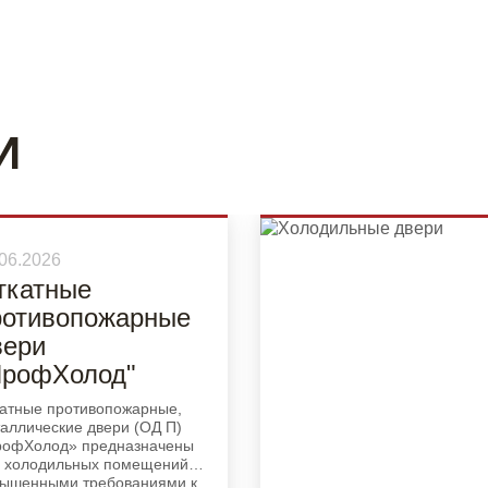
И
06.2026
ткатные
ротивопожарные
вери
ПрофХолод"
атные противопожарные,
аллические двери (ОД П)
рофХолод» предназначены
 холодильных помещений с
ышенными требованиями к