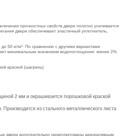
величения прочностных свойств двери полотно усиливается
егания двери обеспечивает эластичный уплотнитель,
до 50 кг/м³. По сравнению с другими вариантами
ладает минимальным значением водопоглощения: менее 2%.
ой краской (шагрень).
лщиной 2 мм и окрашивается порошковой краской
. Производится из стального металлического листа
тые двери дополнительно укомплектованы декоративным