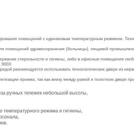
рования помещений с одинаковым температурным режимом. Техноло
для помещений здравоохранения (больницы), пищевой промышленнос
держание стерильности и гигиены, либо в офисные помещения любо
 9003.
редой рекомендуется использовать технологические двери из нержа
етизации проема, так как внизу между рамой и полотном двери при
оза ручных тележек небольшой высоты,
о температурного режима и гигиены,
рсонала,
лов.