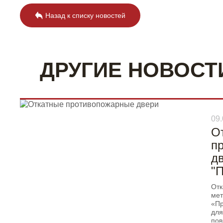
Назад к списку новостей
ДРУГИЕ НОВОСТ
09.
О
п
д
"
Отк
мет
«П
для
пов