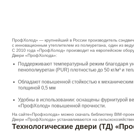
ПрофХолод» — крупнейший в России производитель сэндви
с инновационным утеплителем из полиуретана, один из вед
С 2010 года «ПрофХолод» производит на европейском обору
Двери «ПрофХолода»:
Поддерживают температурный режим благодаря уни
пенополиуретан (PUR) плотностью до 50 кг/м³ и те
Обладают повышенной стойкостью к механическим 
толщиной 0,5 мм
Удобны в использовании: оснащены фурнитурой ве
«ПрофХолод» повышенной прочности.
На
сайте
«Профхолода» можно скачать библиотеку BIM-проек
Двери «ПрофХолода» устанавливаются на сельскохозяйствен
Технологические двери (ТД) «Пр