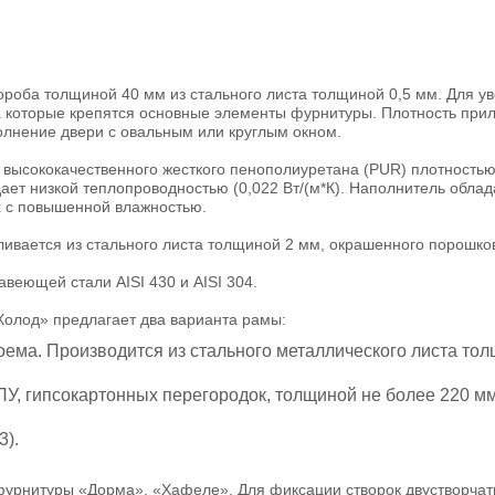
короба толщиной 40 мм из стального листа толщиной 0,5 мм. Для у
которые крепятся основные элементы фурнитуры. Плотность прил
олнение двери с овальным или круглым окном.
 высококачественного жесткого пенополиуретана (PUR) плотностью 
дает низкой теплопроводностью (0,022 Вт/(м*К). Наполнитель об
х с повышенной влажностью.
вается из стального листа толщиной 2 мм, окрашенного порошков
веющей стали AISI 430 и AISI 304.
Холод» предлагает два варианта рамы:
оема. Производится из стального металлического листа то
ПУ, гипсокартонных перегородок, толщиной не более 220 мм
3).
фурнитуры «Дорма», «Хафеле». Для фиксации створок двустворча