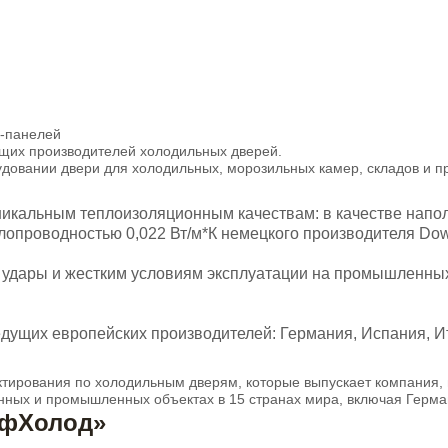
ч-панелей
ущих производителей холодильных дверей.
довании двери для холодильных, морозильных камер, складов и 
кальным теплоизоляционным качествам: в качестве напол
плопроводностью 0,022 Вт/м*К немецкого производителя Dow
удары и жестким условиям эксплуатации на промышленных о
дущих европейских производителей: Германия, Испания, И
тирования по холодильным дверям, которые выпускает компания, 
ных и промышленных объектах в 15 странах мира, включая Герман
офХолод»